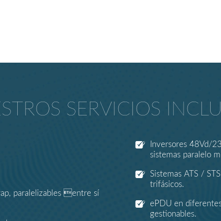
STROS SERVICIOS INCL
Inversores 48Vd/23
sistemas paralelo m
Sistemas ATS / STS 
trifásicos.
p, paralelizables entre sí
ePDU en diferentes 
gestionables.