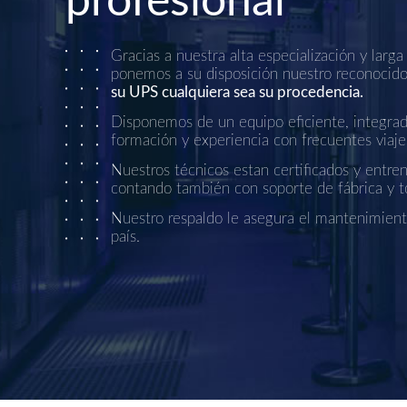
profesional
Gracias a nuestra alta especialización y larg
ponemos a su disposición nuestro reconocid
su UPS cualquiera sea su procedencia.
Disponemos de un equipo eficiente, integrado
formación y experiencia con frecuentes viaje
Nuestros técnicos estan certificados y entre
contando también con soporte de fábrica y to
Nuestro respaldo le asegura el mantenimient
país.